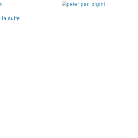
€
 la suite
€