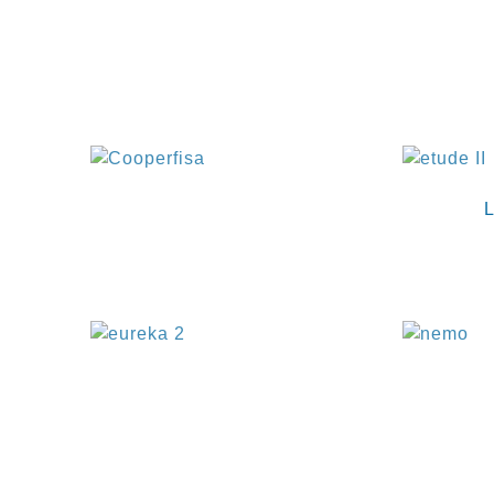
€
€
L
€