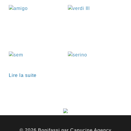
€
€
€
€
Lire la suite
© 2026 Bonifassi par
Capucine Agency