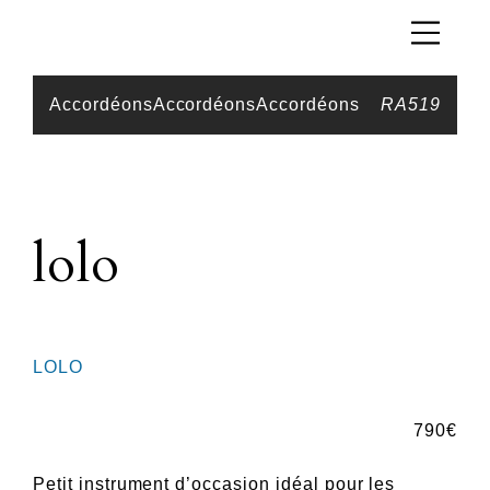
Accordéons
Accordéons
Accordéons
RA519
lolo
LOLO
790
€
Petit instrument d’occasion idéal pour les