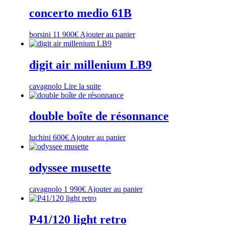
concerto medio 61B
borsini
11 900
€
Ajouter au panier
digit air millenium LB9
cavagnolo
Lire la suite
double boîte de résonnance
luchini
600
€
Ajouter au panier
odyssee musette
cavagnolo
1 990
€
Ajouter au panier
P41/120 light retro