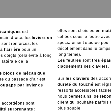
elles sont choisies
en mat
mécaniques
est
collées sous le feutre avec
 main droite, les
leviers en
spécialement étudiée pour 
 sont renforcés, les
décollement dans le temps
s
à l’arrière
pour un
long terme).
es doigts (cela évite à long
Les feutres
sont
très épai
 latérale de la
claquements des claviers.
es blocs de mécanique
Sur
les claviers
des accor
ure du passage d’air est
dureté du touché e
st régl
soupape par levier
de
ressorts accessibles facil
nous permet ainsi de répon
client qui souhaite parfois 
 accordéons sont
plus souple.
ilité surprenante
;