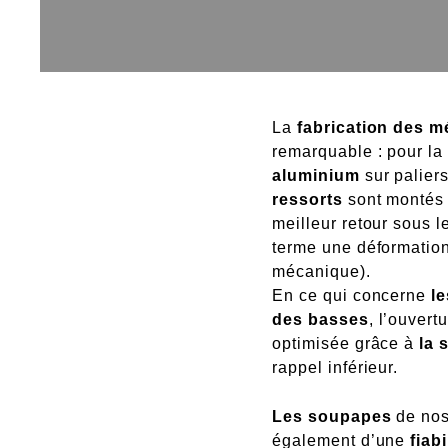
La
fabrication des 
remarquable : pour la
aluminium
sur paliers
ressorts
sont monté
meilleur retour sous l
terme une déformation
mécanique).
En ce qui concerne
l
des basses
, l’ouvert
optimisée grâce à
la 
rappel inférieur.
Les soupapes
de nos
également d’une
fiab