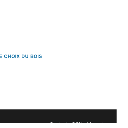
E CHOIX DU BOIS
Contact
-
CGV
-
Menu