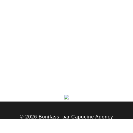
© 2026 Bonifassi par
Capucine Agency
Mentions Légales
-
FAQ