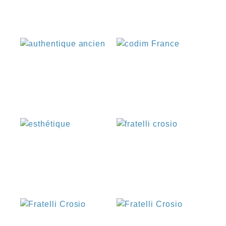
€
€
€
€