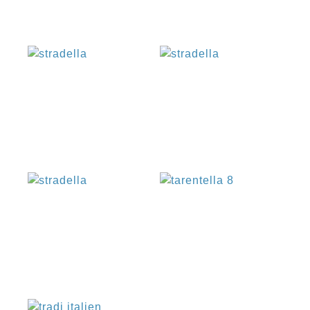
€
€
€
€