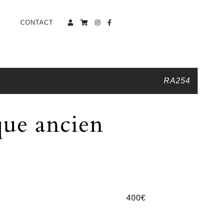
CONTACT
RA254
que ancien
400
€