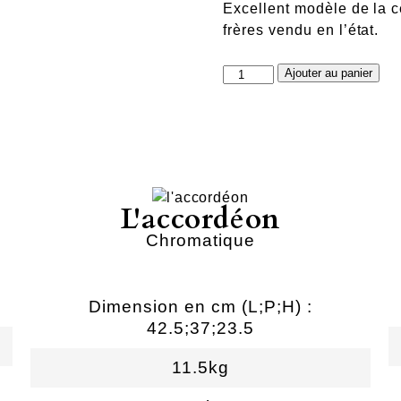
Excellent modèle de la 
frères vendu en l’état.
quantité
Ajouter au panier
de
authentique
ancien
L'accordéon
Chromatique
Dimension en cm (L;P;H) :
42.5;37;23.5
11.5kg