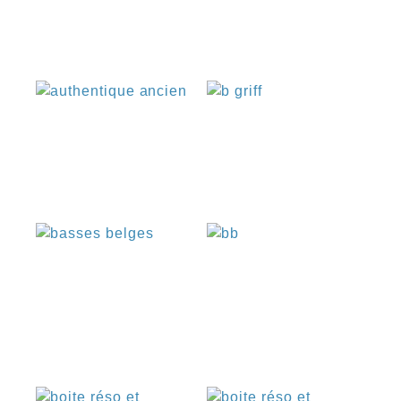
€
€
€
€