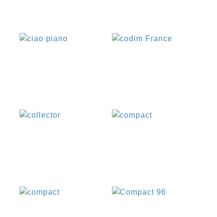
€
€
€
€