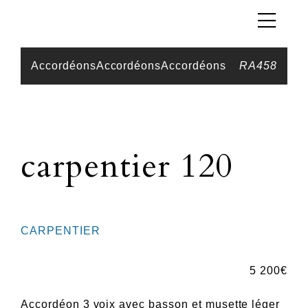
Accordéons
Accordéons
Accordéons
RA458
carpentier 120
CARPENTIER
5 200
€
Accordéon 3 voix avec basson et musette léger