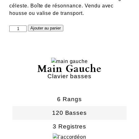
céleste. Boîte de résonnance. Vendu avec
housse ou valise de transport.
quantité
Ajouter au panier
de
carpentier
120
Main Gauche
Clavier basses
6 Rangs
120 Basses
3 Registres