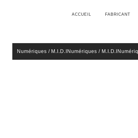
ACCUEIL
FABRICANT
Numériques / M.I.D.I
Numériques / M.I.D.I
Numériqu