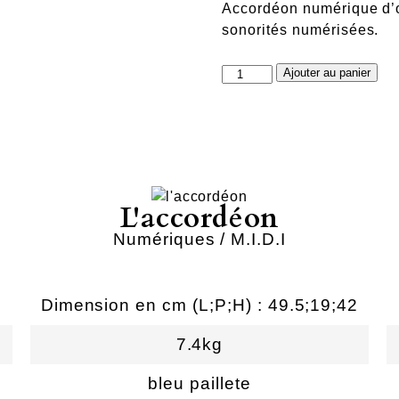
Accordéon numérique d’o
sonorités numérisées.
quantité
Ajouter au panier
de
odyssee
musette
piano
L'accordéon
Numériques / M.I.D.I
Dimension en cm (L;P;H) : 49.5;19;42
7.4kg
bleu paillete