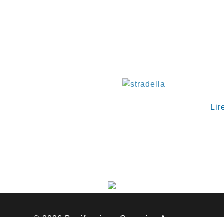
€
Lir
© 2026 Bonifassi par
Capucine Agency