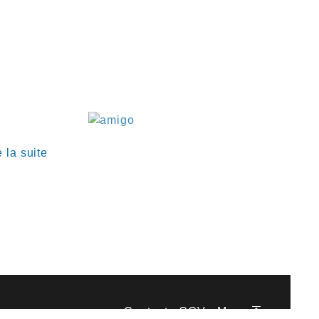
€
e la suite
Contact
-
CGV
-
Menu